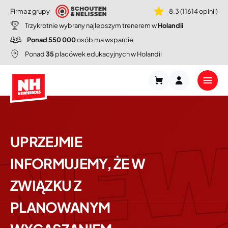
Firma z grupy
8.3 (11614 opinii)
Trzykrotnie wybrany najlepszym trenerem w
Holandii
Ponad 550 000
osób ma wsparcie
Ponad
35
placówek edukacyjnych w Holandii
UPRZEJMIE
INFORMUJEMY, ŻE W
ZWIĄZKU Z
PLANOWANYM