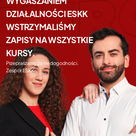
WYGASZANIEM
DZIAŁALNOŚCI ESKK
WSTRZYMALIŚMY
ZAPISY NA WSZYSTKIE
KURSY.
Przepraszamy za niedogodności.
Zespół ESKK