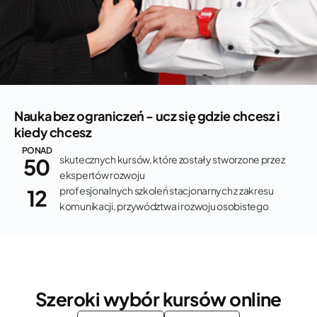
Nauka bez ograniczeń - ucz się
gdzie chcesz i
kiedy chcesz
PONAD
skutecznych kursów, które zostały stworzone przez
50
ekspertów rozwoju
profesjonalnych szkoleń stacjonarnych z zakresu
12
komunikacji, przywództwa i rozwoju osobistego
Szeroki wybór kursów online