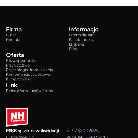
Firma
Informacje
O nas
Oferta dla firm
Kontakt
Panel studenta
Eksperci
Blog
Oferta
Rozwój osobisty
Przywództwo
Psychologia i komunikacja
Kompetencje zawodowe
Kursy językowe
Linki
Pełna oferta kursów online
ESKK sp.z o.o. w likwidacji
NIP: 7820021387
ul. Masztowa 3
REGON: 004875445