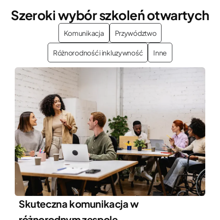
Szeroki wybór szkoleń otwartych
Komunikacja
Przywództwo
Różnorodność i inkluzywność
Inne
Skuteczna komunikacja w
różnorodnym zespole