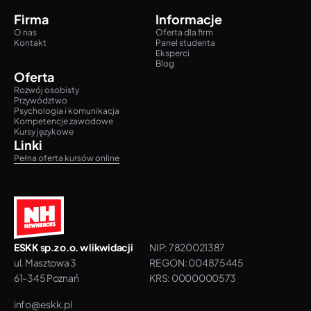
Firma
Informacje
O nas
Oferta dla firm
Kontakt
Panel studenta
Eksperci
Blog
Oferta
Rozwój osobisty
Przywództwo
Psychologia i komunikacja
Kompetencje zawodowe
Kursy językowe
Linki
Pełna oferta kursów online
ESKK sp.z o.o. w likwidacji
NIP: 7820021387
ul. Masztowa 3
REGON: 004875445
61-345 Poznań
KRS: 0000000573
info@eskk.pl