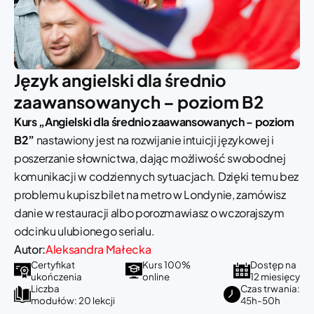
Język angielski dla średnio
zaawansowanych – poziom B2
Kurs „Angielski dla średnio zaawansowanych - poziom
B2”
nastawiony jest na rozwijanie intuicji językowej i
poszerzanie słownictwa, dając możliwość swobodnej
komunikacji w codziennych sytuacjach. Dzięki temu bez
problemu kupisz bilet na metro w Londynie, zamówisz
danie w restauracji albo porozmawiasz o wczorajszym
odcinku ulubionego serialu.
Autor:
Aleksandra Małecka
Certyfikat
Kurs 100%
Dostęp na
ukończenia
online
12 miesięcy
Liczba
Czas trwania:
modułów: 20 lekcji
45h-50h