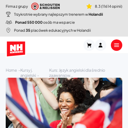
Firma z grupy
8.3 (11614 opinii)
Trzykrotnie wybrany najlepszym trenerem w
Holandii
Ponad 550 000
osób ma wsparcie
Ponad
35
placówek edukacyjnych w Holandii
Home
Kursy j.
Kurs: Język angielski dla średnio
angielski
zaawansow...