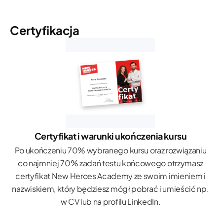
Certyfikacja
Certyfikat i warunki ukończenia kursu
Po ukończeniu 70% wybranego kursu oraz rozwiązaniu
co najmniej 70% zadań testu końcowego otrzymasz
certyfikat New Heroes Academy ze swoim imieniem i
nazwiskiem, który będziesz mógł pobrać i umieścić np.
w CV lub na profilu LinkedIn.