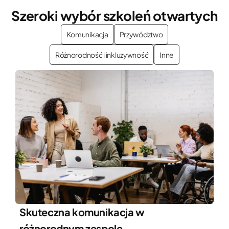
Szeroki wybór szkoleń otwartych
Komunikacja
Przywództwo
Różnorodność i inkluzywność
Inne
Skuteczna komunikacja w
różnorodnym zespole