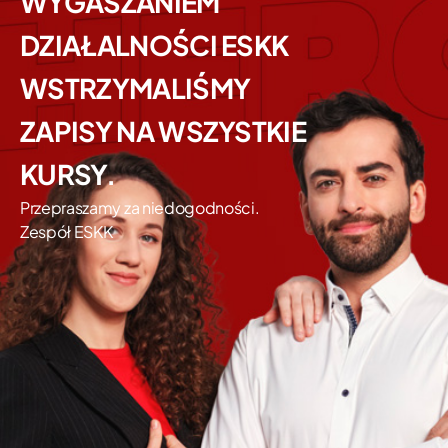
WYGASZANIEM
DZIAŁALNOŚCI ESKK
WSTRZYMALIŚMY
ZAPISY NA WSZYSTKIE
KURSY.
Przepraszamy za niedogodności.
Zespół ESKK