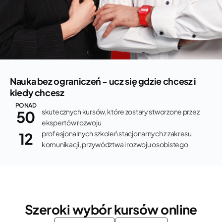
Nauka bez ograniczeń - ucz się
gdzie chcesz i
kiedy chcesz
PONAD
skutecznych kursów, które zostały stworzone przez
50
ekspertów rozwoju
profesjonalnych szkoleń stacjonarnych z zakresu
12
komunikacji, przywództwa i rozwoju osobistego
Szeroki wybór kursów online