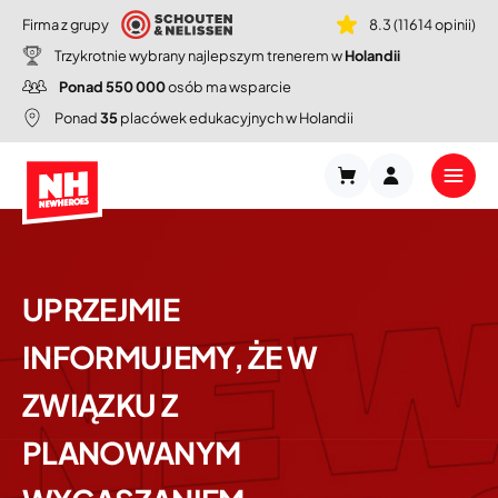
Firma z grupy
8.3 (11614 opinii)
Trzykrotnie wybrany najlepszym trenerem w
Holandii
Ponad 550 000
osób ma wsparcie
Ponad
35
placówek edukacyjnych w Holandii
UPRZEJMIE
INFORMUJEMY, ŻE W
ZWIĄZKU Z
PLANOWANYM