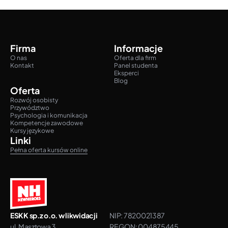
Firma
Informacje
O nas
Oferta dla firm
Kontakt
Panel studenta
Eksperci
Blog
Oferta
Rozwój osobisty
Przywództwo
Psychologia i komunikacja
Kompetencje zawodowe
Kursy językowe
Linki
Pełna oferta kursów online
ESKK sp.z o.o. w likwidacji
NIP: 7820021387
ul. Masztowa 3
REGON: 004875445