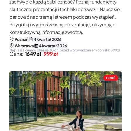
zachwycić każdą publiczność? Poznaj fundamenty
skutecznej prezentacji i techniki perswazji. Naucz się
panować nad tremą i stresem podczas wystąpień.
Przygotuj i wygłoś własną prezentację, otrzymując
konstruktywną informację zwrotną.
Poznań
4 kwartał 2026
Warszawa
4 kwartał 2026
Najniższa cena w okresie 30 dni przed wprowadzeniem obniżki: 899 zł
Cena:
1649 zł
999 zł
1 DZIEŃ