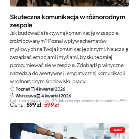
Skuteczna komunikacja w różnorodnym
zespole
Jak budować efektywną komunikację w zespole
zróżnicowanym? Poznaj wpływ schematów
myślowych na Twoją komunikację z innymi. Naucz się
zarządzać emocjami i myślami, by skuteczniej
porozumiewać się w zespole. Zdobądź praktyczne
narzędzia do asertywnej i empatycznej komunikacji
w różnorodnym środowisku pracy.
Poznań
4 kwartał 2026
Warszawa
4 kwartał 2026
Najniższa cena w okresie 30 dni przed wprowadzeniem obniżki: 499 zł
Cena:
899 zł
599 zł
1 DZIEŃ