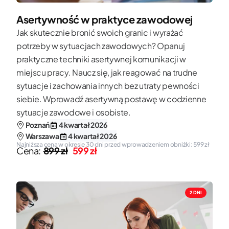
Asertywność w praktyce zawodowej
Jak skutecznie bronić swoich granic i wyrażać
potrzeby w sytuacjach zawodowych? Opanuj
praktyczne techniki asertywnej komunikacji w
miejscu pracy. Naucz się, jak reagować na trudne
sytuacje i zachowania innych bez utraty pewności
siebie. Wprowadź asertywną postawę w codzienne
sytuacje zawodowe i osobiste.
Poznań
4 kwartał 2026
Warszawa
4 kwartał 2026
Najniższa cena w okresie 30 dni przed wprowadzeniem obniżki: 599 zł
Cena:
899 zł
599 zł
2 DNI