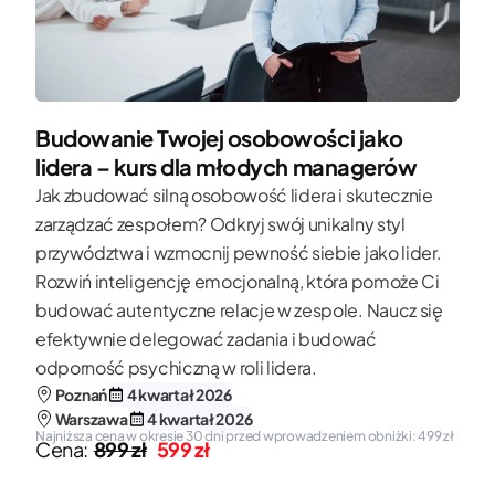
Budowanie Twojej osobowości jako
lidera – kurs dla młodych managerów
Jak zbudować silną osobowość lidera i skutecznie
zarządzać zespołem? Odkryj swój unikalny styl
przywództwa i wzmocnij pewność siebie jako lider.
Rozwiń inteligencję emocjonalną, która pomoże Ci
budować autentyczne relacje w zespole. Naucz się
efektywnie delegować zadania i budować
odporność psychiczną w roli lidera.
Poznań
4 kwartał 2026
Warszawa
4 kwartał 2026
Najniższa cena w okresie 30 dni przed wprowadzeniem obniżki: 499 zł
Cena:
899 zł
599 zł