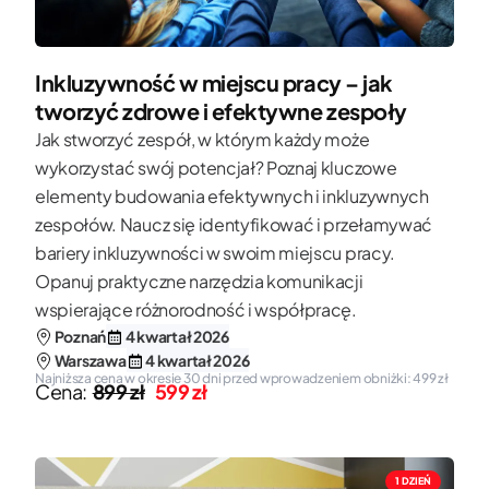
Inkluzywność w miejscu pracy – jak
tworzyć zdrowe i efektywne zespoły
Jak stworzyć zespół, w którym każdy może
wykorzystać swój potencjał? Poznaj kluczowe
elementy budowania efektywnych i inkluzywnych
zespołów. Naucz się identyfikować i przełamywać
bariery inkluzywności w swoim miejscu pracy.
Opanuj praktyczne narzędzia komunikacji
wspierające różnorodność i współpracę.
Poznań
4 kwartał 2026
Warszawa
4 kwartał 2026
Najniższa cena w okresie 30 dni przed wprowadzeniem obniżki: 499 zł
Cena:
899 zł
599 zł
1 DZIEŃ