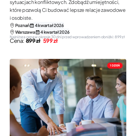
sytuacjach konfliktowych. Zdobądź umiejętności,
które pozwolą Ci budować lepsze relacje zawodowe
i osobiste.
Poznań
4 kwartał 2026
Warszawa
4 kwartał 2026
Najniższa cena w okresie 30 dni przed wprowadzeniem obniżki: 899 zł
Cena:
899 zł
599 zł
1 DZIEŃ