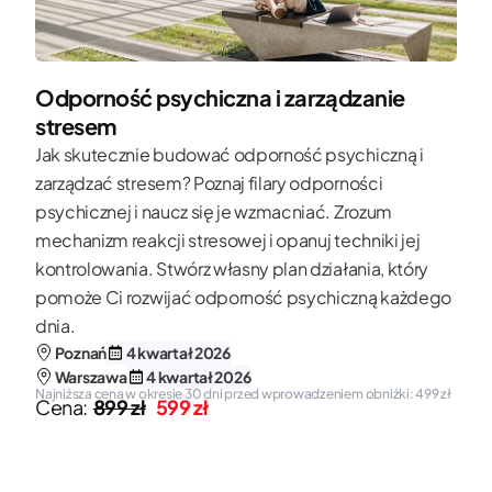
Odporność psychiczna i zarządzanie
stresem
Jak skutecznie budować odporność psychiczną i
zarządzać stresem? Poznaj filary odporności
psychicznej i naucz się je wzmacniać. Zrozum
mechanizm reakcji stresowej i opanuj techniki jej
kontrolowania. Stwórz własny plan działania, który
pomoże Ci rozwijać odporność psychiczną każdego
dnia.
Poznań
4 kwartał 2026
Warszawa
4 kwartał 2026
Najniższa cena w okresie 30 dni przed wprowadzeniem obniżki: 499 zł
Cena:
899 zł
599 zł