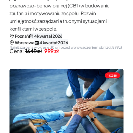
poznawczo-behawioralnej (CBT) w budowaniu
zaufania i motywowaniu zespołu. Rozwiń
umiejętność zarządzania trudnymi sytuacjami i
konfliktami w zespole.
Poznań
4 kwartał 2026
Warszawa
4 kwartał 2026
Najniższa cena w okresie 30 dni przed wprowadzeniem obniżki: 899 zł
Cena:
1649 zł
999 zł
1 DZIEŃ