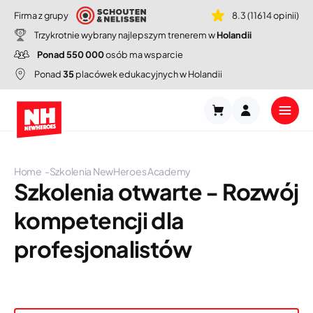
Firma z grupy
8.3 (11614 opinii)
Trzykrotnie wybrany najlepszym trenerem w
Holandii
Ponad 550 000
osób ma wsparcie
Ponad
35
placówek edukacyjnych w Holandii
Home
Szkolenia NewHeroes Academy
Szkolenia otwarte - Rozwój
kompetencji dla
profesjonalistów