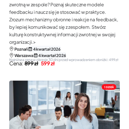
zwrotną w zespole? Poznaj skuteczne modele
feedbacku i naucz się je stosować w praktyce.
Zrozum mechanizmy obronne i reakcje na feedback,
by lepiej komunikować się z zespołem. Stwórz
kulturę konstruktywnej informacji zwrotnej w swojej
organizacji.>
Poznań
4 kwartał 2026
Warszawa
4 kwartał 2026
Najniższa cena w okresie 30 dni przed wprowadzeniem obniżki: 499 zł
Cena:
899 zł
599 zł
1 DZIEŃ