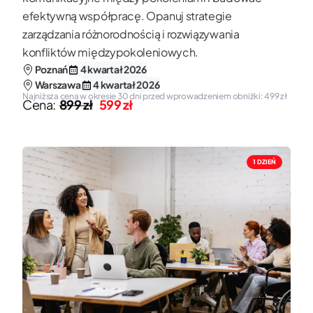
efektywną współpracę. Opanuj strategie
zarządzania różnorodnością i rozwiązywania
konfliktów międzypokoleniowych.
Poznań
4 kwartał 2026
Warszawa
4 kwartał 2026
Najniższa cena w okresie 30 dni przed wprowadzeniem obniżki: 499 zł
Cena:
899 zł
599 zł
1 DZIEŃ