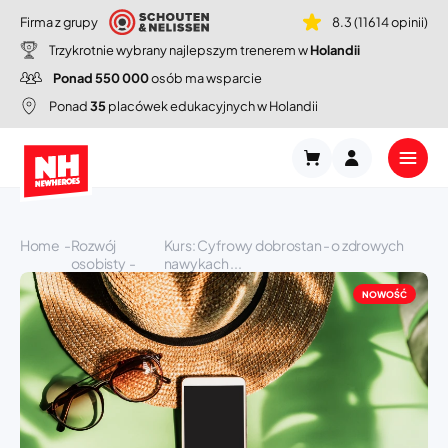
Firma z grupy
8.3 (11614 opinii)
Trzykrotnie wybrany najlepszym trenerem w
Holandii
Ponad 550 000
osób ma wsparcie
Ponad
35
placówek edukacyjnych w Holandii
Home
Rozwój
Kurs: Cyfrowy dobrostan - o zdrowych
osobisty
nawykach ...
NOWOŚĆ