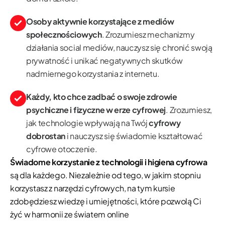
Osoby aktywnie korzystające z mediów
społecznościowych
. Zrozumiesz mechanizmy
działania social mediów, nauczysz się chronić swoją
prywatność i unikać negatywnych skutków
nadmiernego korzystania z internetu.
Każdy, kto chce zadbać o swoje zdrowie
psychiczne i fizyczne w erze cyfrowej
. Zrozumiesz,
jak technologie wpływają na Twój
cyfrowy
dobrostan
i nauczysz się świadomie kształtować
cyfrowe otoczenie.
Świadome korzystanie z technologii i higiena cyfrowa
są dla każdego. Niezależnie od tego, w jakim stopniu
korzystasz z narzędzi cyfrowych, na tym kursie
zdobędziesz wiedzę i umiejętności, które pozwolą Ci
żyć w harmonii ze światem online