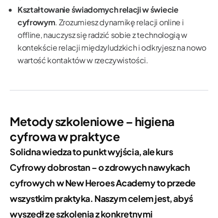
Kształtowanie świadomych relacji w świecie
cyfrowym
. Zrozumiesz dynamikę relacji online i
offline, nauczysz się radzić sobie z technologią w
kontekście relacji międzyludzkich i odkryjesz na nowo
wartość kontaktów w rzeczywistości.
Metody szkoleniowe – higiena
cyfrowa w praktyce
Solidna wiedza to punkt wyjścia, ale kurs
Cyfrowy dobrostan – o zdrowych nawykach
cyfrowych
w New Heroes Academy to przede
wszystkim praktyka. Naszym celem jest, abyś
wyszedł ze szkolenia z konkretnymi