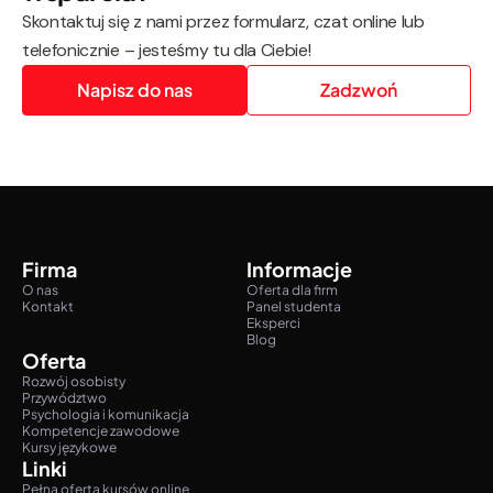
Skontaktuj się z nami przez formularz, czat online lub
telefonicznie – jesteśmy tu dla Ciebie!
Napisz do nas
Zadzwoń
Firma
Informacje
O nas
Oferta dla firm
Kontakt
Panel studenta
Eksperci
Blog
Oferta
Rozwój osobisty
Przywództwo
Psychologia i komunikacja
Kompetencje zawodowe
Kursy językowe
Linki
Pełna oferta kursów online