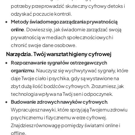
potrzeby przeprowadzić skuteczny cyfrowy detoks i
odzyskać poczucie kontroli.
Metody świadomego zarządzania prywatnością
online
. Dowiesz się, jak świadomie zarządzać swoją
prywatnością w mediach społecznościowych i
chronić swoje dane osobowe.
Narzędzia. Twój warsztat higieny cyfrowej
Rozpoznawanie sygnałów ostrzegawczych
organizmu
. Nauczysz się wychwytywać sygnały, które
daje Twoje ciało i psychika, gdy są wystawione na
zbyt dużą ilość bodźców cyfrowych. Zrozumiesz, jak
technologia wpływa na Twój sen i odpoczynek.
Budowanie zdrowych nawyków cyfrowych
.
Wypracujesz nawyki, które sprzyjają Twojemu zdrowiu
psychicznemu i fizycznemu w erze cyfrowej.
Znajdziesz równowagę pomiędzy światami online i
offline.