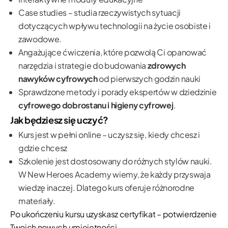
Case studies – studia rzeczywistych sytuacji
dotyczących wpływu technologii na życie osobiste i
zawodowe.
Angażujące ćwiczenia, które pozwolą Ci opanować
narzędzia i strategie do budowania
zdrowych
nawyków cyfrowych
od pierwszych godzin nauki
Sprawdzone metody i porady ekspertów w dziedzinie
cyfrowego dobrostanu i higieny cyfrowej
.
Jak będziesz się uczyć?
Kurs jest w pełni online – uczysz się, kiedy chcesz i
gdzie chcesz
Szkolenie jest dostosowany do różnych stylów nauki.
W New Heroes Academy wiemy, że każdy przyswaja
wiedzę inaczej. Dlatego kurs oferuje różnorodne
materiały.
Po ukończeniu kursu uzyskasz certyfikat – potwierdzenie
Twoich nowych umiejętności.