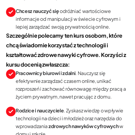
Chcesz nauczyć się
odróżniać wartościowe
informacje od manipulacji w świecie cyfrowym i
lepiej zarządzać swoją prywatnością online.
Szczególnie polecamy ten kurs osobom, które
chcą świadomie korzystać z technologii i
kształtować zdrowe nawyki cyfrowe. Korzyści z
kursu docenią zwłaszcza:
Pracownicy biurowi i zdalni
. Nauczysz się
efektywnie zarządzać czasem online, unikać
rozproszeń i zachować równowagę między pracą a
życiem prywatnym, nawet pracując z domu.
Rodzice i nauczyciele
. Zyskasz wiedzę o wpływie
technologii na dzieci i młodzież oraz narzędzia do
wprowadzania
zdrowych nawyków cyfrowych
w
domu i szkole.