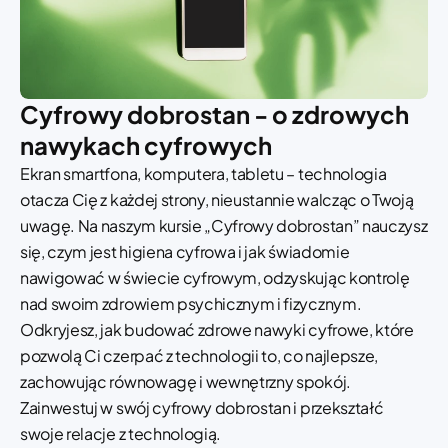
Cyfrowy dobrostan - o zdrowych
nawykach cyfrowych
Ekran smartfona, komputera, tabletu – technologia
otacza Cię z każdej strony, nieustannie walcząc o Twoją
uwagę. Na naszym kursie „Cyfrowy dobrostan” nauczysz
się, czym jest higiena cyfrowa i jak świadomie
nawigować w świecie cyfrowym, odzyskując kontrolę
nad swoim zdrowiem psychicznym i fizycznym.
Odkryjesz, jak budować zdrowe nawyki cyfrowe, które
pozwolą Ci czerpać z technologii to, co najlepsze,
zachowując równowagę i wewnętrzny spokój.
Zainwestuj w swój cyfrowy dobrostan i przekształć
swoje relacje z technologią.