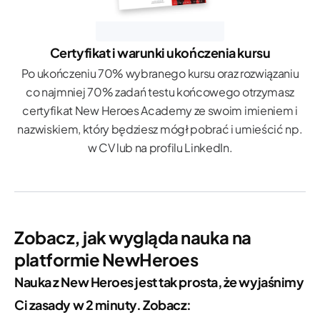
Certyfikat i warunki ukończenia kursu
Po ukończeniu 70% wybranego kursu oraz rozwiązaniu
co najmniej 70% zadań testu końcowego otrzymasz
certyfikat New Heroes Academy ze swoim imieniem i
nazwiskiem, który będziesz mógł pobrać i umieścić np.
w CV lub na profilu LinkedIn.
Zobacz, jak wygląda nauka na
platformie NewHeroes
Nauka z New Heroes jest tak prosta, że wyjaśnimy
Ci zasady w 2 minuty. Zobacz: