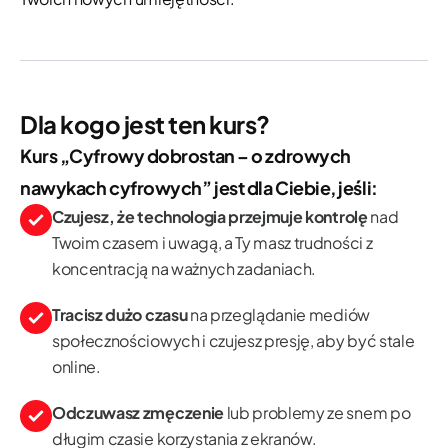
Dla kogo jest ten kurs?
Kurs „Cyfrowy dobrostan – o zdrowych
nawykach cyfrowych” jest dla Ciebie, jeśli:
Czujesz, że technologia przejmuje kontrolę
nad
Twoim czasem i uwagą, a Ty masz trudności z
koncentracją na ważnych zadaniach.
Tracisz dużo czasu
na przeglądanie mediów
społecznościowych i czujesz presję, aby być stale
online.
Odczuwasz zmęczenie
lub problemy ze snem po
długim czasie korzystania z ekranów.