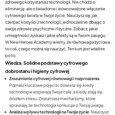
zdrowego korzystania z technologii. Nie chodzi o
eliminację, ale o świadome i zrównoważone włączanie
cyfrowego świata w Twoje życie. Nauczysz się, jak
czerpać korzyści z technologii, jednocześnie dbając o
swoje zdrowie psychiczne i fizyczne. Zobacz, jakie
umiejętności zyskasz i jakie efekty są w Twoim zasięgu:
W New Heroes Academy wiemy, że równowaga życiowa
to coś, czego można się nauczyć. Ten kurs jest właśnie
po to.
Wiedza. Solidne podstawy cyfrowego
dobrostanu i higieny cyfrowej
Zrozumienie cyfrowej równowagi i rozproszenia
.
Poznasz kluczowe pojęcia i dowiesz się, kiedy
technologie wspierają Twoje cele, a kiedy stają się
źródłem stresu. Zrozumiesz mechanizmy, które
sprawiają, że technologia konkuruje o Twoją uwagę.
Analiza wpływu technologii na Twoje życie
. Nauczysz