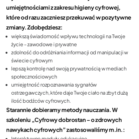
umiejętnościami z zakresu
higieny cyfrowej
,
które od razu zaczniesz przekuwać w pozytywne
zmiany. Zdobędziesz:
większą świadomość wpływu technologii na Twoje
życie – zawodowe i prywatne
zdolność do odróżniania informacji od manipulacji w
świecie cyfrowym
lepszą kontrolę nad swoją prywatnością w mediach
społecznościowych
umiejętność rozpoznawania sygnałów
ostrzegawczych, które daje Twoje ciało na zbyt dużą
ilość bodźców cyfrowych.
Starannie dobieramy metody nauczania. W
szkoleniu „Cyfrowy dobrostan – o zdrowych
nawykach cyfrowych” zastosowaliśmy m.in.:
Interaktywne moduły edukacyjne