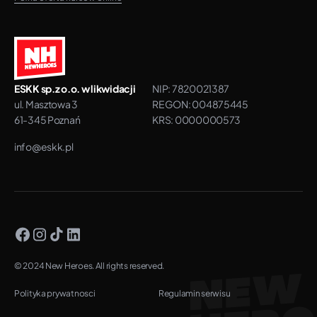
ESKK sp.z o.o. w likwidacji
NIP: 7820021387
ul. Masztowa 3
REGON: 004875445
61-345 Poznań
KRS: 0000000573
info@eskk.pl
© 2024 New Heroes. All rights reserved.
Polityka prywatnosci
Regulamin serwisu