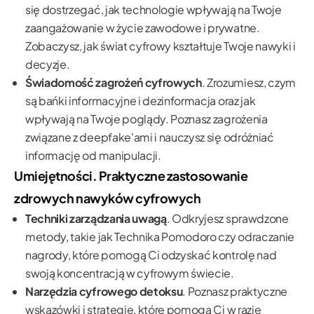
się dostrzegać, jak technologie wpływają na Twoje
zaangażowanie w życie zawodowe i prywatne.
Zobaczysz, jak świat cyfrowy kształtuje Twoje nawyki i
decyzje.
Świadomość zagrożeń cyfrowych
. Zrozumiesz, czym
są bańki informacyjne i dezinformacja oraz jak
wpływają na Twoje poglądy. Poznasz zagrożenia
związane z deepfake'ami i nauczysz się odróżniać
informację od manipulacji.
Umiejętności. Praktyczne zastosowanie
zdrowych nawyków cyfrowych
Techniki zarządzania uwagą
. Odkryjesz sprawdzone
metody, takie jak Technika Pomodoro czy odraczanie
nagrody, które pomogą Ci odzyskać kontrolę nad
swoją koncentracją w cyfrowym świecie.
Narzędzia cyfrowego detoksu
. Poznasz praktyczne
wskazówki i strategie, które pomogą Ci w razie