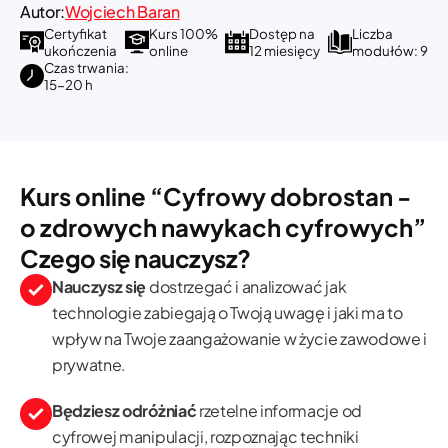
Autor:
Wojciech Baran
Certyfikat
Kurs 100%
Dostęp na
Liczba
ukończenia
online
12 miesięcy
modułów: 9
Czas trwania:
15-20 h
Kurs online “Cyfrowy dobrostan -
o zdrowych nawykach cyfrowych”
Czego się nauczysz?
Nauczysz się
dostrzegać i analizować jak
technologie zabiegają o Twoją uwagę i jaki ma to
wpływ na Twoje zaangażowanie w życie zawodowe i
prywatne.
Będziesz odróżniać
rzetelne informacje od
cyfrowej manipulacji, rozpoznając techniki