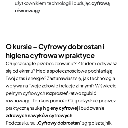
użytkownikiem technologii i budując
cyfrową
równowagę
.
O kursie – Cyfrowy dobrostan i
higiena cyfrowa w praktyce
Czujesz ciągłe przebodźcowanie? Z trudem odrywasz
się od ekranu? Media społecznościowe pochłaniają
Twój czas i energię? Zastanawiasz się, jak technologia
wpływa na Twoje zdrowie i relacje z innymi? W świecie
pełnym cyfrowych rozproszeń łatwo zgubić
równowagę. Ten kurs pomoże Ci ją odzyskać poprzez
praktyczną naukę
higieny cyfrowej
i budowanie
zdrowych nawyków cyfrowych
.
Podczas kursu „
Cyfrowy dobrostan
” zgłębisz tajniki