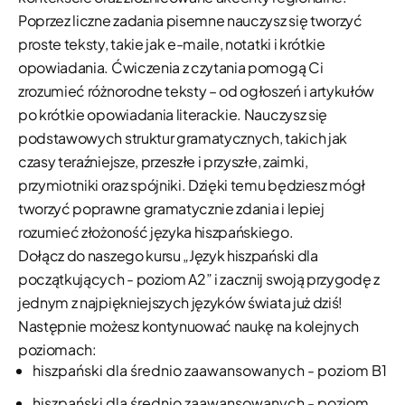
Poprzez liczne zadania pisemne nauczysz się tworzyć
proste teksty, takie jak e-maile, notatki i krótkie
opowiadania. Ćwiczenia z czytania pomogą Ci
zrozumieć różnorodne teksty – od ogłoszeń i artykułów
po krótkie opowiadania literackie. Nauczysz się
podstawowych struktur gramatycznych, takich jak
czasy teraźniejsze, przeszłe i przyszłe, zaimki,
przymiotniki oraz spójniki. Dzięki temu będziesz mógł
tworzyć poprawne gramatycznie zdania i lepiej
rozumieć złożoność języka hiszpańskiego.
Dołącz do naszego kursu „Język hiszpański dla
początkujących - poziom A2” i zacznij swoją przygodę z
jednym z najpiękniejszych języków świata już dziś!
Następnie możesz kontynuować naukę na kolejnych
poziomach:
hiszpański dla średnio zaawansowanych - poziom B1
hiszpański dla średnio zaawansowanych - poziom