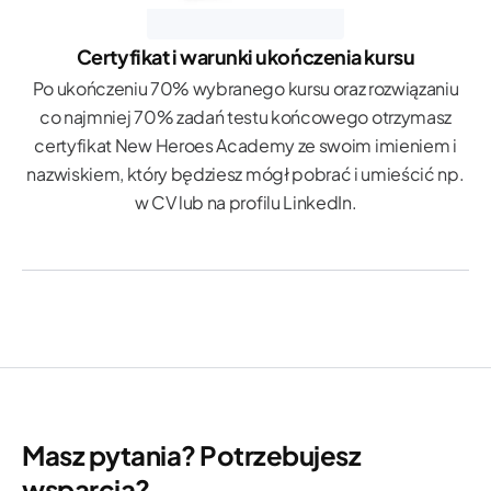
Certyfikat i warunki ukończenia kursu
Po ukończeniu 70% wybranego kursu oraz rozwiązaniu
co najmniej 70% zadań testu końcowego otrzymasz
certyfikat New Heroes Academy ze swoim imieniem i
nazwiskiem, który będziesz mógł pobrać i umieścić np.
w CV lub na profilu LinkedIn.
Masz pytania? Potrzebujesz
wsparcia?