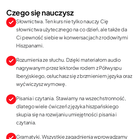
Czego się nauczysz
Słownictwa. Ten kurs nie tylko nauczy Cię
słownictwa użytecznego na co dzień, ale także da
Ci pewność siebie w konwersacjach z rodowitymi
Hiszpanami.
Rozumienia ze słuchu. Dzięki materiałom audio
nagrywanym przez lektorów rodem z Półwyspu
Iberyjskiego, osłuchasz się z brzmieniem języka oraz
wyćwiczysz wymowę.
Pisania i czytania. Stawiamy na wszechstronność,
dlatego wiele ćwiczeń z języka hiszpańskiego
skupia się na rozwijaniu umiejętności pisania i
czytania.
Gramatyki. Wszystkie zagadnienia wprowadzamy