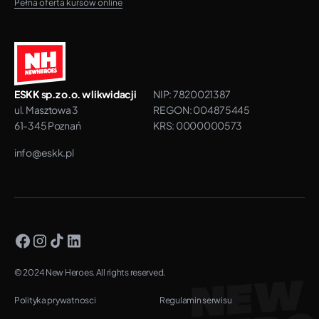
Pełna oferta kursów online
ESKK sp.z o.o. w likwidacji
NIP: 7820021387
ul. Masztowa 3
REGON: 004875445
61-345 Poznań
KRS: 0000000573
info@eskk.pl
© 2024 New Heroes. All rights reserved.
Polityka prywatnosci
Regulamin serwisu