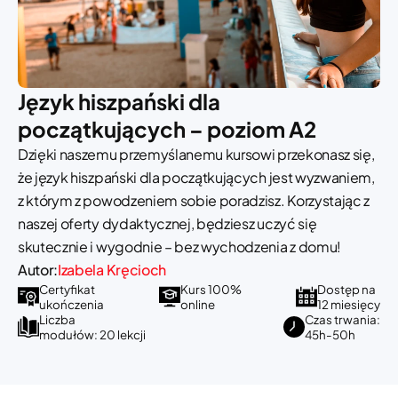
Język hiszpański dla
początkujących – poziom A2
Dzięki naszemu przemyślanemu kursowi przekonasz się,
że język hiszpański dla początkujących jest wyzwaniem,
z którym z powodzeniem sobie poradzisz. Korzystając z
naszej oferty dydaktycznej, będziesz uczyć się
skutecznie i wygodnie – bez wychodzenia z domu!
Autor:
Izabela Kręcioch
Certyfikat
Kurs 100%
Dostęp na
ukończenia
online
12 miesięcy
Liczba
Czas trwania:
modułów: 20 lekcji
45h-50h