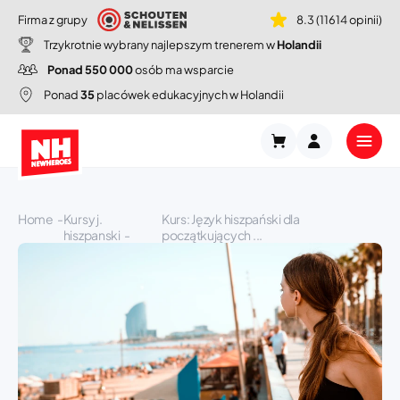
Firma z grupy
8.3 (11614 opinii)
Trzykrotnie wybrany najlepszym trenerem w
Holandii
Ponad 550 000
osób ma wsparcie
Ponad
35
placówek edukacyjnych w Holandii
Home
Kursy j.
Kurs: Język hiszpański dla
hiszpanski
początkujących ...