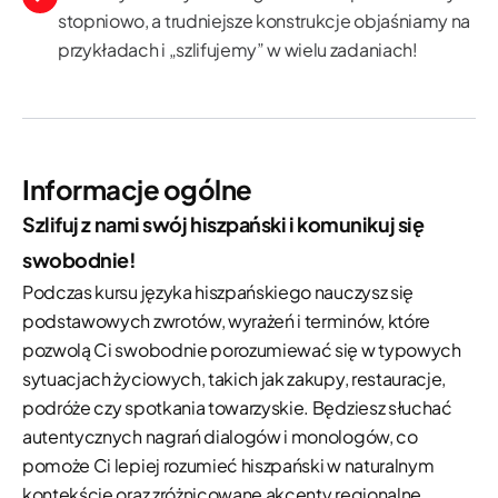
stopniowo, a trudniejsze konstrukcje objaśniamy na
przykładach i „szlifujemy” w wielu zadaniach!
Informacje ogólne
Szlifuj z nami swój hiszpański i komunikuj się
swobodnie!
Podczas kursu języka hiszpańskiego nauczysz się
podstawowych zwrotów, wyrażeń i terminów, które
pozwolą Ci swobodnie porozumiewać się w typowych
sytuacjach życiowych, takich jak zakupy, restauracje,
podróże czy spotkania towarzyskie. Będziesz słuchać
autentycznych nagrań dialogów i monologów, co
pomoże Ci lepiej rozumieć hiszpański w naturalnym
kontekście oraz zróżnicowane akcenty regionalne.