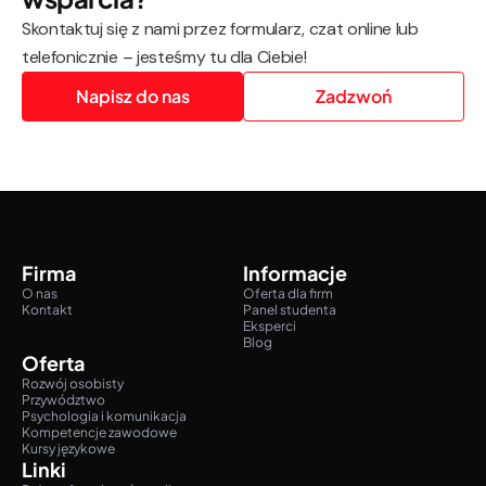
Skontaktuj się z nami przez formularz, czat online lub
telefonicznie – jesteśmy tu dla Ciebie!
Napisz do nas
Zadzwoń
Firma
Informacje
O nas
Oferta dla firm
Kontakt
Panel studenta
Eksperci
Blog
Oferta
Rozwój osobisty
Przywództwo
Psychologia i komunikacja
Kompetencje zawodowe
Kursy językowe
Linki