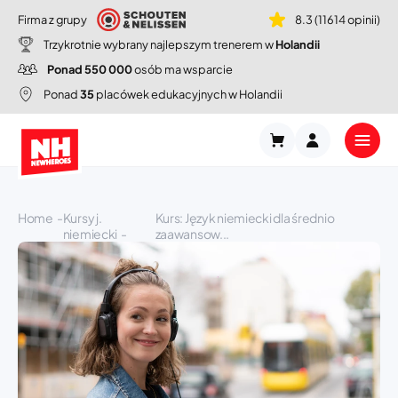
Firma z grupy
8.3 (11614 opinii)
Trzykrotnie wybrany najlepszym trenerem w
Holandii
Ponad 550 000
osób ma wsparcie
Ponad
35
placówek edukacyjnych w Holandii
Home
Kursy j.
Kurs: Język niemiecki dla średnio
niemiecki
zaawansow...