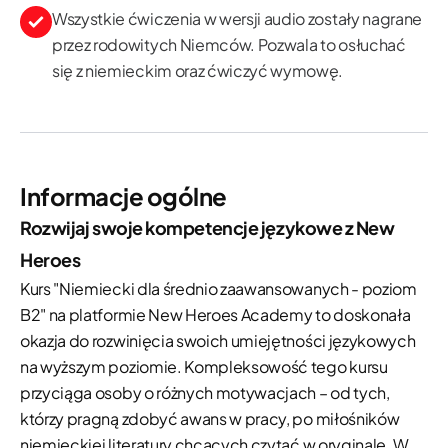
Wszystkie ćwiczenia w wersji audio zostały nagrane
przez rodowitych Niemców. Pozwala to osłuchać
się z niemieckim oraz ćwiczyć wymowę.
Informacje ogólne
Rozwijaj swoje kompetencje językowe z New
Heroes
Kurs "Niemiecki dla średnio zaawansowanych - poziom
B2" na platformie New Heroes Academy to doskonała
okazja do rozwinięcia swoich umiejętności językowych
na wyższym poziomie. Kompleksowość tego kursu
przyciąga osoby o różnych motywacjach – od tych,
którzy pragną zdobyć awans w pracy, po miłośników
niemieckiej literatury chcących czytać w oryginale. W