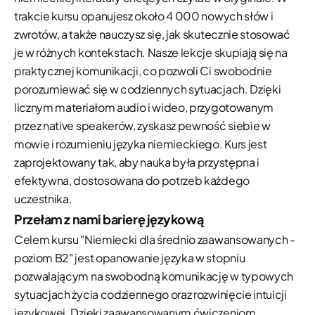
trakcie kursu opanujesz około 4 000 nowych słów i
zwrotów, a także nauczysz się, jak skutecznie stosować
je w różnych kontekstach. Nasze lekcje skupiają się na
praktycznej komunikacji, co pozwoli Ci swobodnie
porozumiewać się w codziennych sytuacjach. Dzięki
licznym materiałom audio i wideo, przygotowanym
przez native speakerów, zyskasz pewność siebie w
mowie i rozumieniu języka niemieckiego. Kurs jest
zaprojektowany tak, aby nauka była przystępna i
efektywna, dostosowana do potrzeb każdego
uczestnika.
Przełam z nami barierę językową
Celem kursu "Niemiecki dla średnio zaawansowanych -
poziom B2" jest opanowanie języka w stopniu
pozwalającym na swobodną komunikację w typowych
sytuacjach życia codziennego oraz rozwinięcie intuicji
językowej. Dzięki zaawansowanym ćwiczeniom