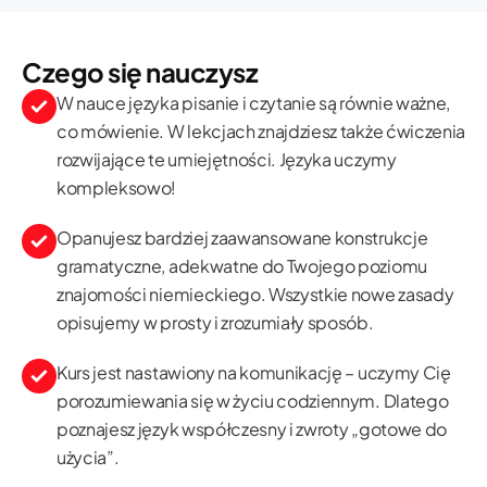
Czego się nauczysz
W nauce języka pisanie i czytanie są równie ważne,
co mówienie. W lekcjach znajdziesz także ćwiczenia
rozwijające te umiejętności. Języka uczymy
kompleksowo!
Opanujesz bardziej zaawansowane konstrukcje
gramatyczne, adekwatne do Twojego poziomu
znajomości niemieckiego. Wszystkie nowe zasady
opisujemy w prosty i zrozumiały sposób.
Kurs jest nastawiony na komunikację – uczymy Cię
porozumiewania się w życiu codziennym. Dlatego
poznajesz język współczesny i zwroty „gotowe do
użycia”.