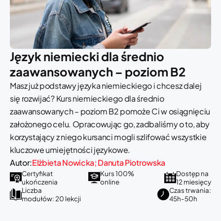
Język niemiecki dla średnio
zaawansowanych – poziom B2
Masz już podstawy języka niemieckiego i chcesz dalej
się rozwijać? Kurs niemieckiego dla średnio
zaawansowanych – poziom B2 pomoże Ci w osiągnięciu
założonego celu. Opracowując go, zadbaliśmy o to, aby
korzystający z niego kursanci mogli szlifować wszystkie
kluczowe umiejętności językowe.
Autor:
Elżbieta Nowicka; Danuta Piotrowska
Certyfikat
Kurs 100%
Dostęp na
ukończenia
online
12 miesięcy
Liczba
Czas trwania:
modułów: 20 lekcji
45h-50h