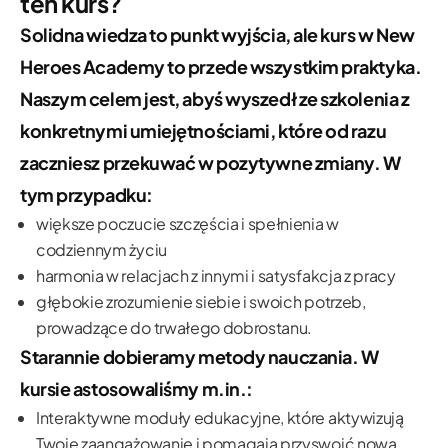
ten kurs?
Solidna wiedza to punkt wyjścia, ale kurs w New
Heroes Academy to przede wszystkim praktyka.
Naszym celem jest, abyś wyszedł ze szkolenia z
konkretnymi umiejętnościami, które od razu
zaczniesz przekuwać w pozytywne zmiany. W
tym przypadku:
większe poczucie szczęścia i spełnienia w
codziennym życiu
harmonia w relacjach z innymi i satysfakcja z pracy
głębokie zrozumienie siebie i swoich potrzeb,
prowadzące do trwałego dobrostanu.
Starannie dobieramy metody nauczania. W
kursie astosowaliśmy m.in.:
Interaktywne moduły edukacyjne, które aktywizują
Twoje zaangażowanie i pomagają przyswoić nową