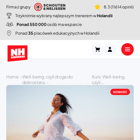
Firma z grupy
8.3 (11614 opinii)
Trzykrotnie wybrany najlepszym trenerem w
Holandii
Ponad 550 000
osób ma wsparcie
Ponad
35
placówek edukacyjnych w Holandii
Home
Well-being, czyli droga do
Kurs: Well-being,
dobrostanu
czyli ...
NOWOŚĆ