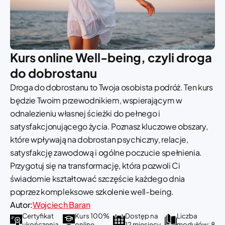
Kurs online Well-being, czyli droga
do dobrostanu
Droga do dobrostanu to Twoja osobista podróż. Ten kurs
będzie Twoim przewodnikiem, wspierającym w
odnalezieniu własnej ścieżki do pełnego i
satysfakcjonującego życia. Poznasz kluczowe obszary,
które wpływają na dobrostan psychiczny, relacje,
satysfakcję zawodową i ogólne poczucie spełnienia.
Przygotuj się na transformację, która pozwoli Ci
świadomie kształtować szczęście każdego dnia
poprzez kompleksowe szkolenie well-being.
Autor:
Wojciech Baran
Certyfikat
Kurs 100%
Dostęp na
Liczba
ukończenia
online
12 miesięcy
modułów: 8