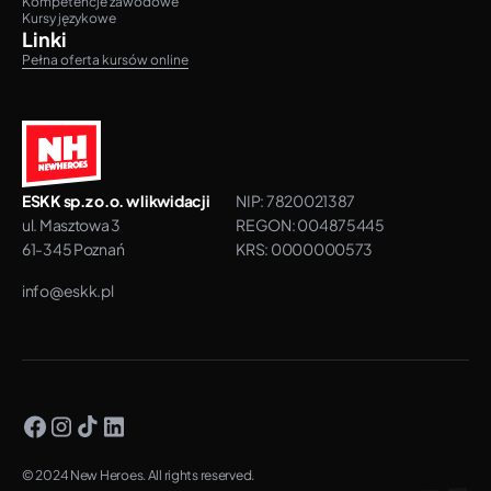
Kompetencje zawodowe
Kursy językowe
Linki
Pełna oferta kursów online
ESKK sp.z o.o. w likwidacji
NIP: 7820021387
ul. Masztowa 3
REGON: 004875445
61-345 Poznań
KRS: 0000000573
info@eskk.pl
© 2024 New Heroes. All rights reserved.