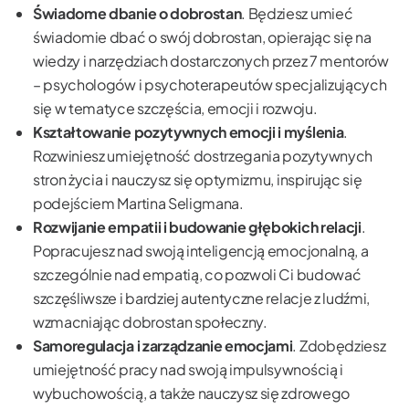
Świadome dbanie o dobrostan
. Będziesz umieć
świadomie dbać o swój dobrostan, opierając się na
wiedzy i narzędziach dostarczonych przez 7 mentorów
– psychologów i psychoterapeutów specjalizujących
się w tematyce szczęścia, emocji i rozwoju.
Kształtowanie pozytywnych emocji i myślenia
.
Rozwiniesz umiejętność dostrzegania pozytywnych
stron życia i nauczysz się optymizmu, inspirując się
podejściem Martina Seligmana.
Rozwijanie empatii i budowanie głębokich relacji
.
Popracujesz nad swoją inteligencją emocjonalną, a
szczególnie nad empatią, co pozwoli Ci budować
szczęśliwsze i bardziej autentyczne relacje z ludźmi,
wzmacniając dobrostan społeczny.
Samoregulacja i zarządzanie emocjami
. Zdobędziesz
umiejętność pracy nad swoją impulsywnością i
wybuchowością, a także nauczysz się zdrowego