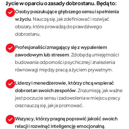
życie w oparciu o zasady dobrostanu. Będą to:
Osoby poszukujące głębszego sensu i spełnienia
w życiu
. Nauczą się, jak zdefiniować i rozwijać
obszary, które prowadzą do prawdziwego
dobrostanu.
Profesjonaliści zmagający się z wypaleniem
zawodowym lub stresem
. Zdobędą umiejętności
budowania odporności psychicznej i znalezienia
równowagi między pracą a życiem prywatnym.
Liderzy i menedżerowie, którzy chcą wspierać
dobrostan swoich zespołów
. Zrozumieją, jak ważne
jest poczucie sensu i zadowolenia w miejscu pracy
oraz nauczą się, jak je promować.
Wszyscy, którzy pragną poprawić jakość swoich
relacji i rozwinąć inteligencję emocjonalną
.