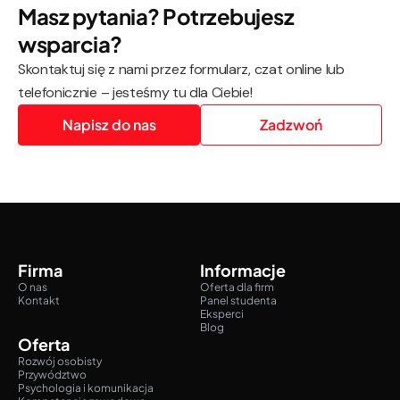
Masz pytania? Potrzebujesz
wsparcia?
Skontaktuj się z nami przez formularz, czat online lub
telefonicznie – jesteśmy tu dla Ciebie!
Napisz do nas
Zadzwoń
Firma
Informacje
O nas
Oferta dla firm
Kontakt
Panel studenta
Eksperci
Blog
Oferta
Rozwój osobisty
Przywództwo
Psychologia i komunikacja