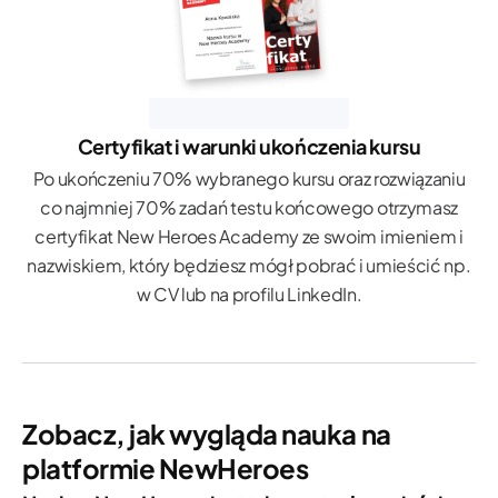
Certyfikat i warunki ukończenia kursu
Po ukończeniu 70% wybranego kursu oraz rozwiązaniu
co najmniej 70% zadań testu końcowego otrzymasz
certyfikat New Heroes Academy ze swoim imieniem i
nazwiskiem, który będziesz mógł pobrać i umieścić np.
w CV lub na profilu LinkedIn.
Zobacz, jak wygląda nauka na
platformie NewHeroes