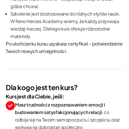
gdzie chcesz.
Szkolenie jest dostosowane do różnych stylów nauki.
W New Heroes Academy wiemy, że każdy przyswaja
wiedzę inaczej. Dlatego kurs oferuje różnorodne
materiały.
Po ukończeniu kursu uzyskasz certyfikat – potwierdzenie
Twoich nowych umiejętności.
Dla kogo jest ten kurs?
Kurs jest dla Ciebie, jeśli:
Masz trudności z rozpoznawaniem emocji i
budowaniem satysfakcjonujących relacji
, co
odbija się na Twoim samopoczuciu i szczęściu oraz
wpływa na dobrostan społeczny.