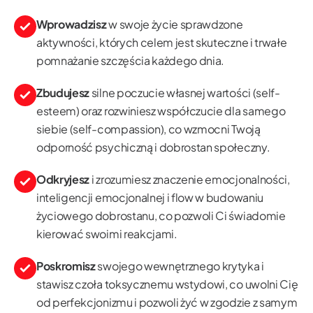
Wprowadzisz
w swoje życie sprawdzone
aktywności, których celem jest skuteczne i trwałe
pomnażanie szczęścia każdego dnia.
Zbudujesz
silne poczucie własnej wartości (self-
esteem) oraz rozwiniesz współczucie dla samego
siebie (self-compassion), co wzmocni Twoją
odporność psychiczną i dobrostan społeczny.
Odkryjesz
i zrozumiesz znaczenie emocjonalności,
inteligencji emocjonalnej i flow w budowaniu
życiowego dobrostanu, co pozwoli Ci świadomie
kierować swoimi reakcjami.
Poskromisz
swojego wewnętrznego krytyka i
stawisz czoła toksycznemu wstydowi, co uwolni Cię
od perfekcjonizmu i pozwoli żyć w zgodzie z samym