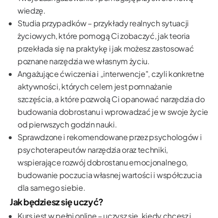
wiedzę.
Studia przypadków – przykłady realnych sytuacji
życiowych, które pomogą Ci zobaczyć, jak teoria
przekłada się na praktykę i jak możesz zastosować
poznane narzędzia we własnym życiu.
Angażujące ćwiczenia i „interwencje", czyli konkretne
aktywności, których celem jest pomnażanie
szczęścia, a które pozwolą Ci opanować narzędzia do
budowania dobrostanu i wprowadzać je w swoje życie
od pierwszych godzin nauki.
Sprawdzone i rekomendowane przez psychologów i
psychoterapeutów narzędzia oraz techniki,
wspierające rozwój dobrostanu emocjonalnego,
budowanie poczucia własnej wartości i współczucia
dla samego siebie.
Jak będziesz się uczyć?
Kurs jest w pełni online – uczysz się, kiedy chcesz i