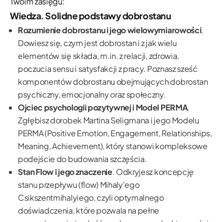
Twoim zasięgu:
Wiedza. Solidne podstawy dobrostanu
Rozumienie dobrostanu i jego wielowymiarowości
.
Dowiesz się, czym jest dobrostan i z jak wielu
elementów się składa, m.in. z relacji, zdrowia,
poczucia sensu i satysfakcji z pracy. Poznasz sześć
komponentów dobrostanu obejmujących dobrostan
psychiczny, emocjonalny oraz społeczny.
Ojciec psychologii pozytywnej i Model PERMA
.
Zgłębisz dorobek Martina Seligmana i jego Modelu
PERMA (Positive Emotion, Engagement, Relationships,
Meaning, Achievement), który stanowi kompleksowe
podejście do budowania szczęścia.
Stan Flow i jego znaczenie
. Odkryjesz koncepcję
stanu przepływu (flow) Mihaly'ego
Csikszentmihalyiego, czyli optymalnego
doświadczenia, które pozwala na pełne