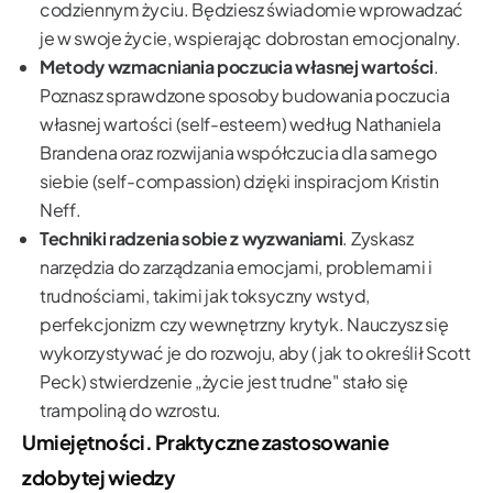
codziennym życiu. Będziesz świadomie wprowadzać
je w swoje życie, wspierając dobrostan emocjonalny.
Metody wzmacniania poczucia własnej wartości
.
Poznasz sprawdzone sposoby budowania poczucia
własnej wartości (self-esteem) według Nathaniela
Brandena oraz rozwijania współczucia dla samego
siebie (self-compassion) dzięki inspiracjom Kristin
Neff.
Techniki radzenia sobie z wyzwaniami
. Zyskasz
narzędzia do zarządzania emocjami, problemami i
trudnościami, takimi jak toksyczny wstyd,
perfekcjonizm czy wewnętrzny krytyk. Nauczysz się
wykorzystywać je do rozwoju, aby (jak to określił Scott
Peck) stwierdzenie „życie jest trudne" stało się
trampoliną do wzrostu.
Umiejętności. Praktyczne zastosowanie
zdobytej wiedzy