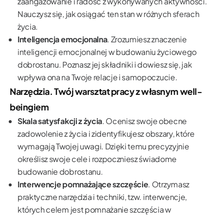
zaangażowanie i radość z wykonywanych aktywności.
Nauczysz się, jak osiągać ten stan w różnych sferach
życia.
Inteligencja emocjonalna
. Zrozumiesz znaczenie
inteligencji emocjonalnej w budowaniu życiowego
dobrostanu. Poznasz jej składniki i dowiesz się, jak
wpływa ona na Twoje relacje i samopoczucie.
Narzędzia. Twój warsztat pracy z własnym well-
beingiem
Skala satysfakcji z życia
. Ocenisz swoje obecne
zadowolenie z życia i zidentyfikujesz obszary, które
wymagają Twojej uwagi. Dzięki temu precyzyjnie
określisz swoje cele i rozpoczniesz świadome
budowanie dobrostanu.
Interwencje pomnażające szczęście
. Otrzymasz
praktyczne narzędzia i techniki, tzw. interwencje,
których celem jest pomnażanie szczęścia w