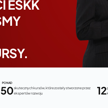
I ESKK
ŚMY
RSY.
PONAD
50
12
skutecznych kursów, które zostały stworzone przez
ekspertów rozwoju