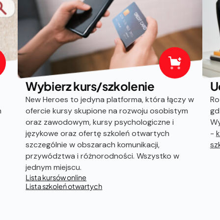
Wybierz kurs/szkolenie
U
New Heroes to jedyna platforma, która łączy w
Ro
h
ofercie kursy skupione na rozwoju osobistym
gd
oraz zawodowym, kursy psychologiczne i
Wy
językowe oraz ofertę szkoleń otwartych
-
k
szczególnie w obszarach komunikacji,
sz
przywództwa i różnorodności. Wszystko w
jednym miejscu.
Lista kursów online
Lista szkoleń otwartych