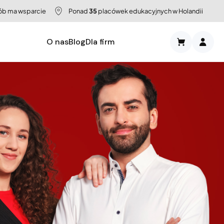
b ma wsparcie
Ponad
35
placówek edukacyjnych w Holandii
O nas
Blog
Dla firm