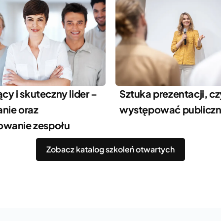
ący i skuteczny lider –
Sztuka prezentacji, czy
nie oraz
występować publiczn
wanie zespołu
Zobacz katalog szkoleń otwartych