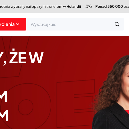
krotnie wybrany najlepszym trenerem w
Holandii
Ponad 550 000
osó
kolenia
, ŻE W
M
M