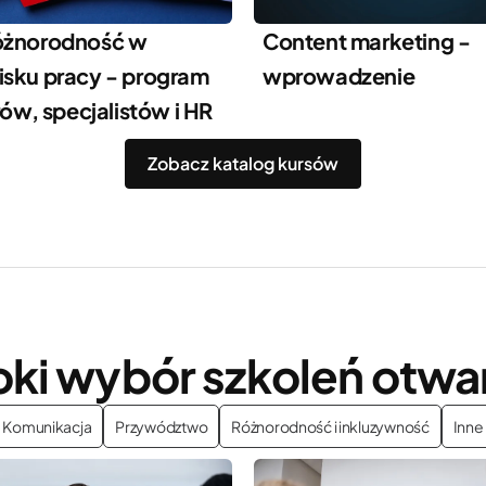
óżnorodność w
Content marketing -
sku pracy - program
wprowadzenie
rów, specjalistów i HR
Zobacz katalog kursów
oki wybór szkoleń otwa
Komunikacja
Przywództwo
Różnorodność i inkluzywność
Inne