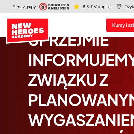
Firma z grupy
8.3 (11614 opinii)
Trzy
Kursy i sz
UPRZEJMIE
INFORMUJEMY
ZWIĄZKU Z
PLANOWANY
WYGASZANIE