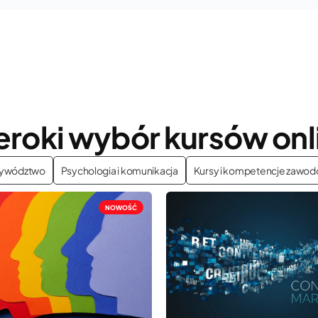
eroki wybór kursów onl
zywództwo
Psychologia i komunikacja
Kursy i kompetencje zawo
NOWOŚĆ