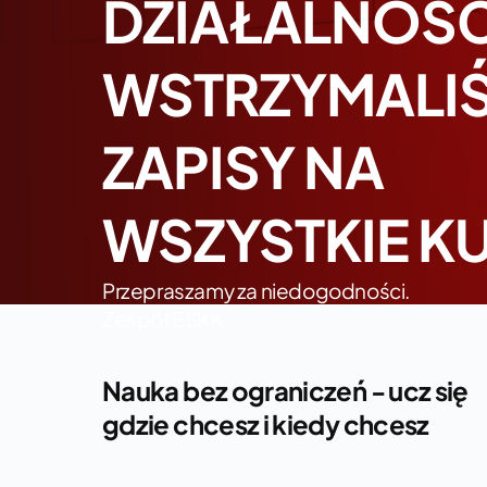
DZIAŁALNOŚC
WSTRZYMALI
ZAPISY NA
WSZYSTKIE KU
Przepraszamy za niedogodności.
Zespół ESKK
Nauka bez ograniczeń - ucz się
gdzie chcesz i kiedy chcesz