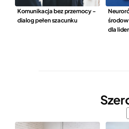
Komunikacja bez przemocy -
Neuror
dialog pełen szacunku
środowi
dla lide
Szer