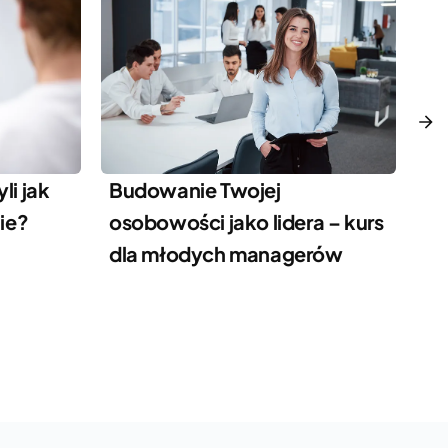
ro
li jak
Budowanie Twojej
ie?
osobowości jako lidera – kurs
dla młodych managerów