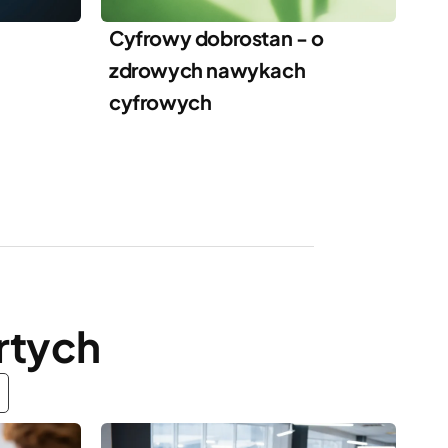
Cyfrowy dobrostan - o
zdrowych nawykach
cyfrowych
rtych
As